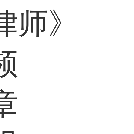
律师》
频
章