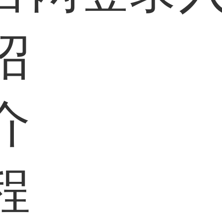
绍
介
程