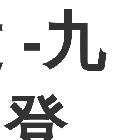
 -九
网登