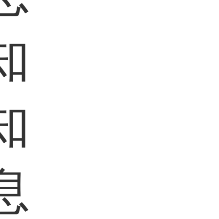
知
知
息