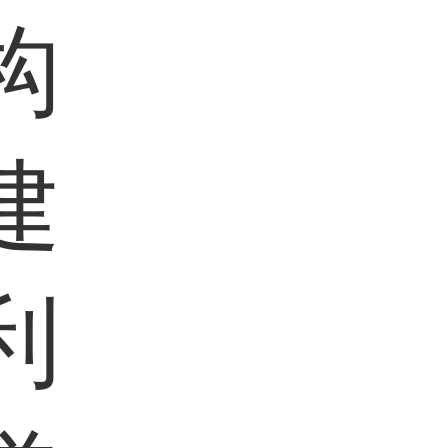
构
建
利