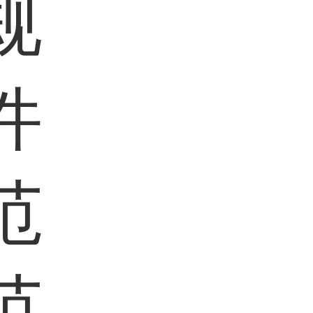
规
件
范
范