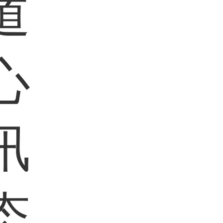
道
心
讯
态