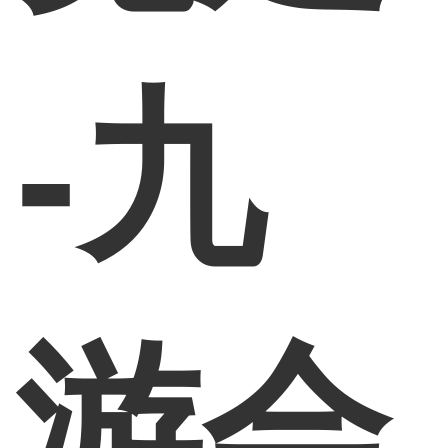
-九
游会