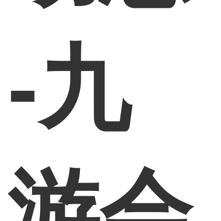
-九
游会