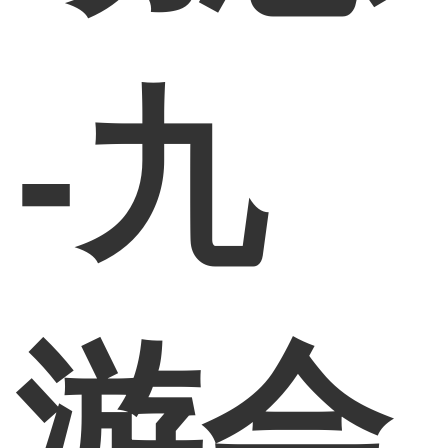
-九
游会