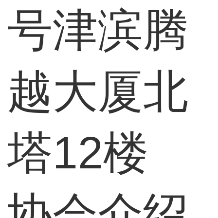
号津滨腾
越大厦北
塔12楼
协会介绍