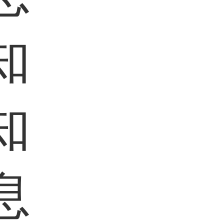
知
知
息