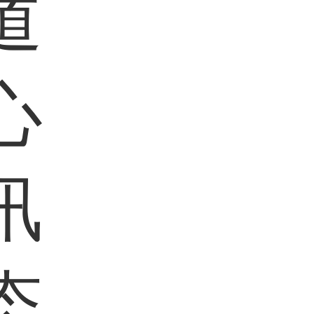
道
心
讯
态