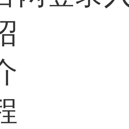
绍
介
程