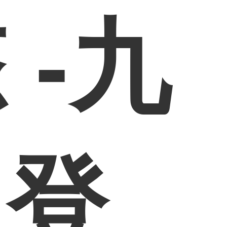
 -九
网登