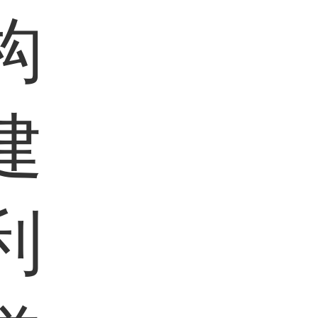
构
建
利