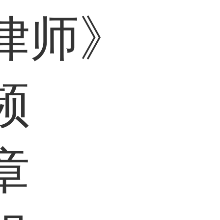
律师》
频
章