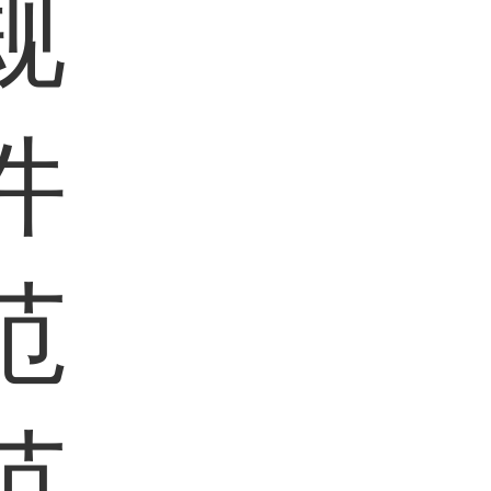
规
件
范
范