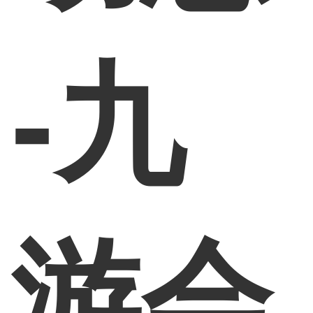
-九
游会