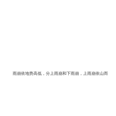
雨崩依地势高低，分上雨崩和下雨崩，上雨崩依山而