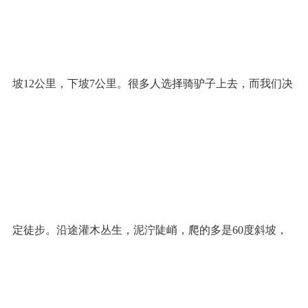
坡12公里，下坡7公里。很多人选择骑驴子上去，而我们决
定徒步。沿途灌木丛生，泥泞陡峭，爬的多是60度斜坡，