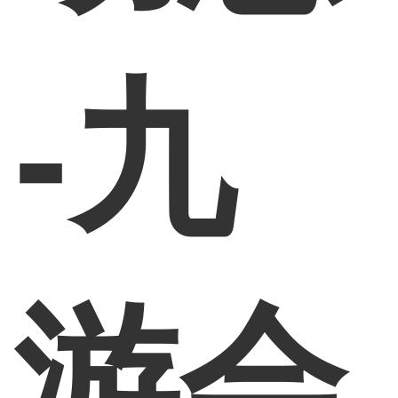
-九
游会