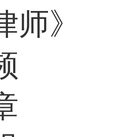
律师》
频
章