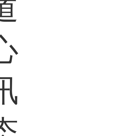
道
心
讯
态