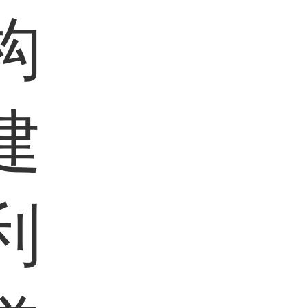
构
建
利