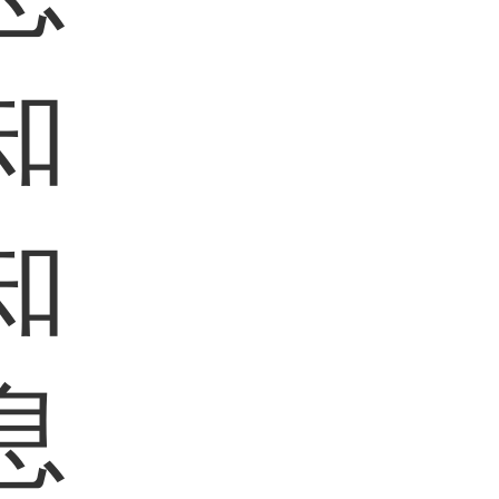
知
知
息