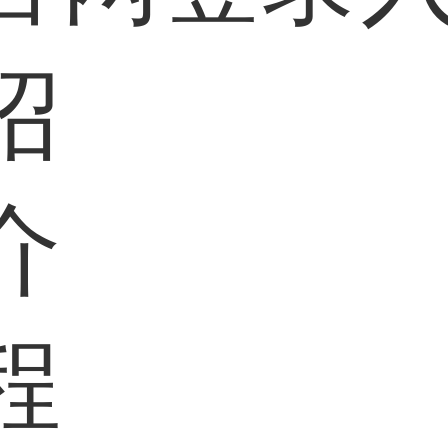
绍
介
程