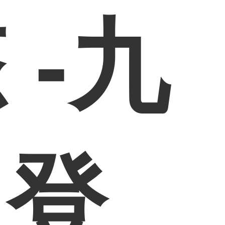
 -九
网登