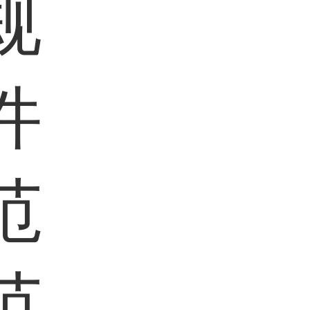
规
件
范
范