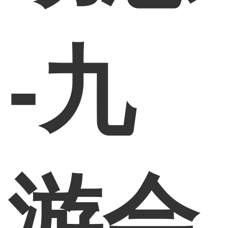
-九
游会