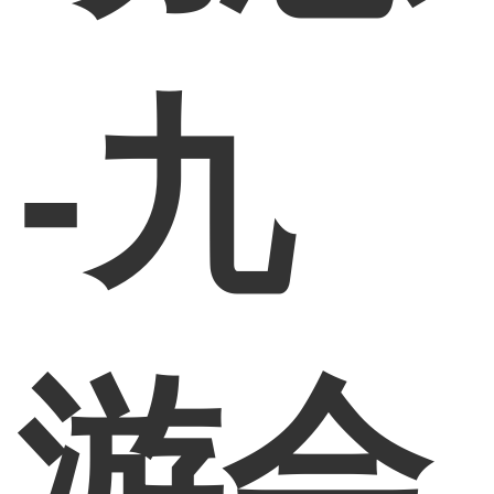
-九
游会