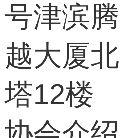
号津滨腾
越大厦北
塔12楼
协会介绍