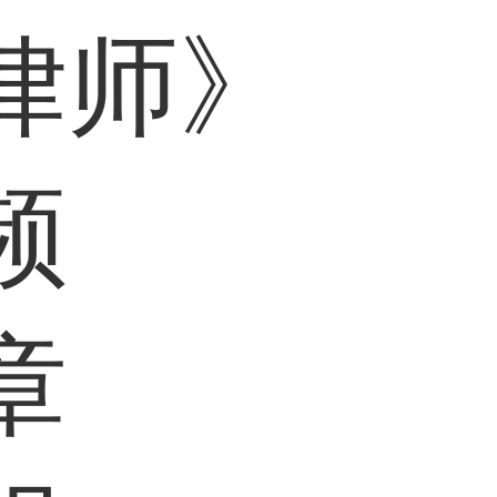
律师》
频
章