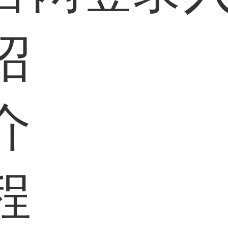
绍
介
程