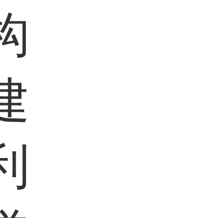
构
建
利