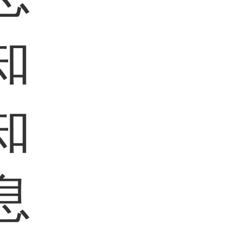
知
知
息