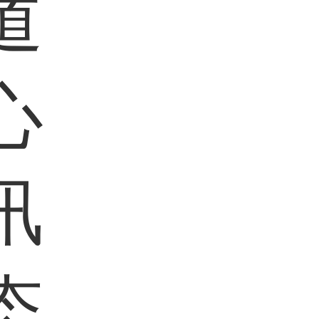
道
心
讯
态