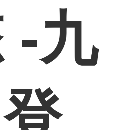
 -九
网登