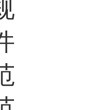
规
件
范
范