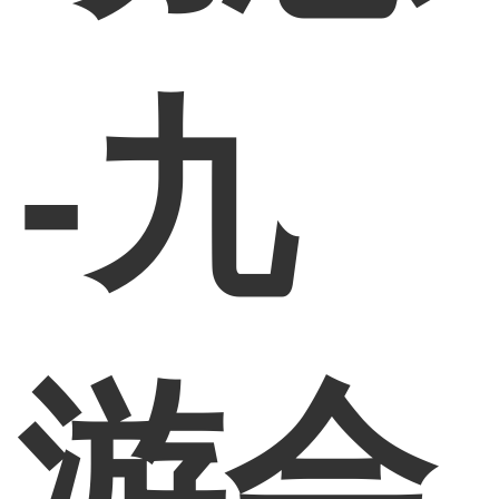
-九
游会