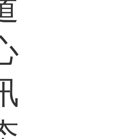
道
心
讯
态