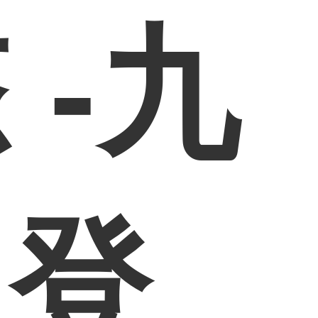
 -九
网登