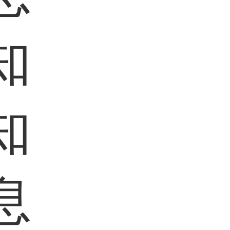
知
知
息