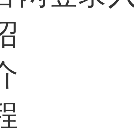
绍
介
程