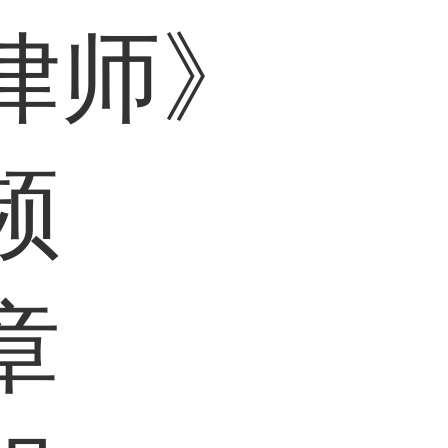
律师》
频
章