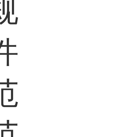
规
件
范
范