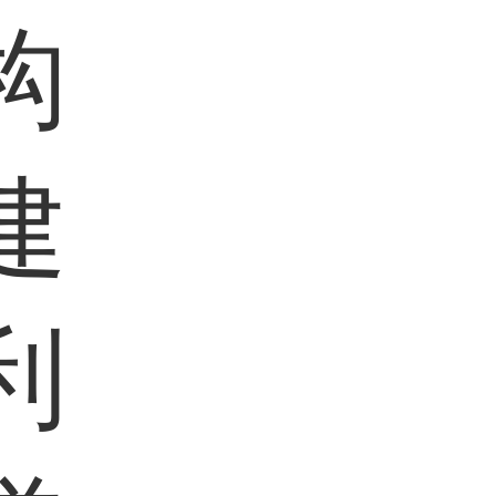
构
建
利