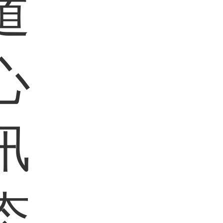
道
心
讯
态