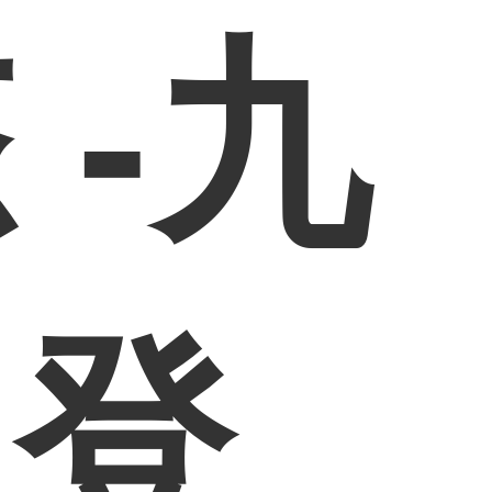
 -九
网登