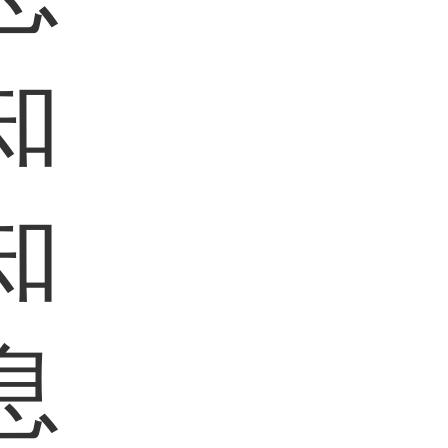
知
知
息