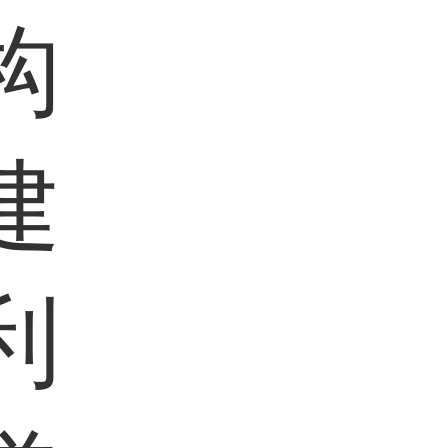
构
建
利