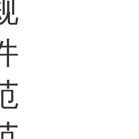
规
件
范
范