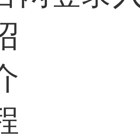
绍
介
程