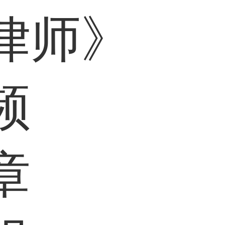
律师》
频
章