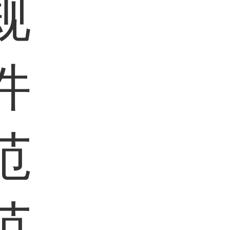
规
件
范
范