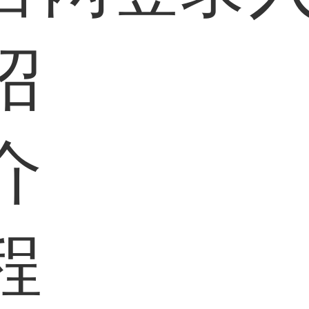
绍
介
程