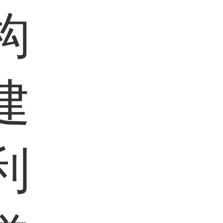
构
建
利