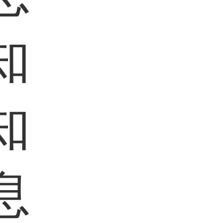
知
知
息