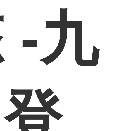
 -九
网登