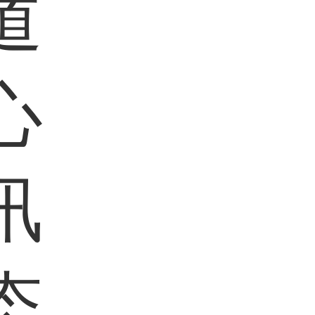
道
心
讯
态