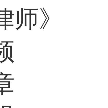
律师》
频
章