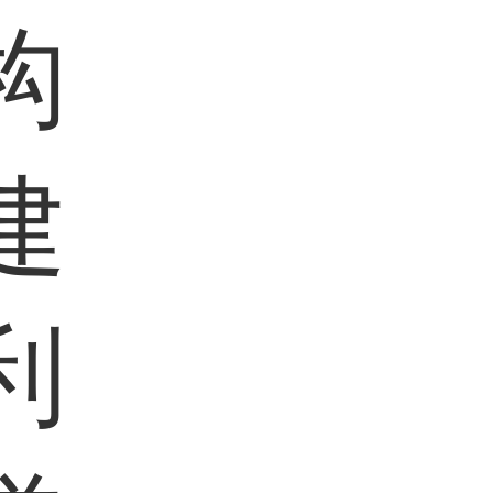
构
建
利