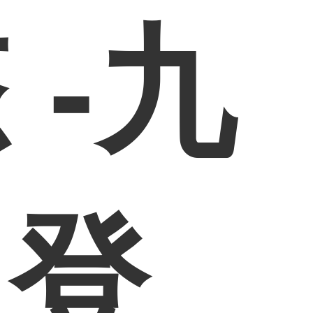
 -九
网登