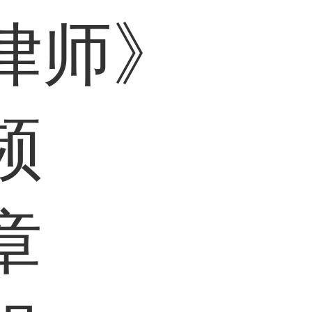
律师》
频
章