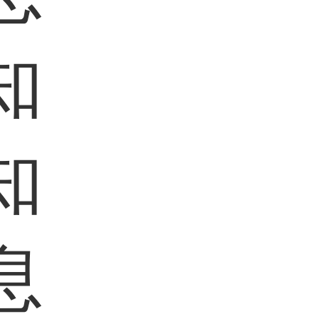
知
知
息