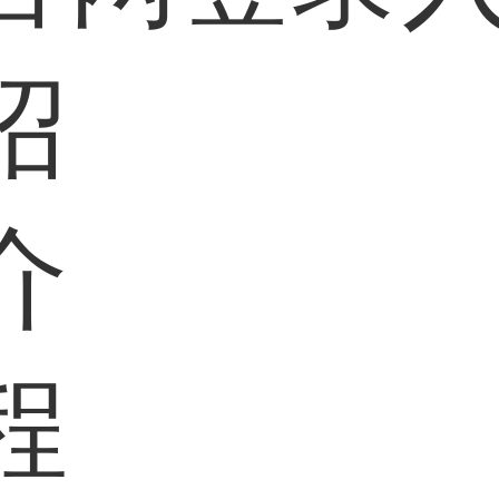
绍
介
程