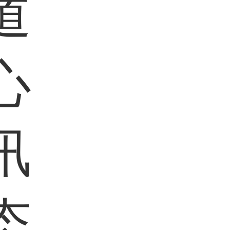
道
心
讯
态