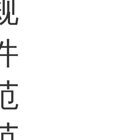
规
件
范
范