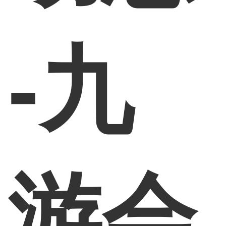
-九
游会