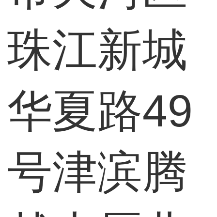
珠江新城
华夏路49
号津滨腾