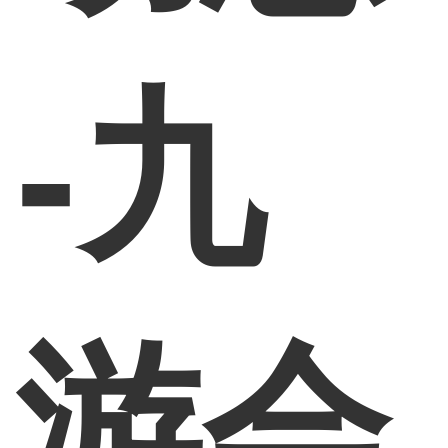
-九
游会