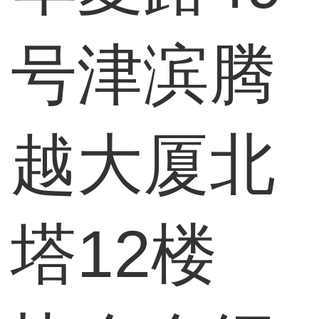
号津滨腾
越大厦北
塔12楼