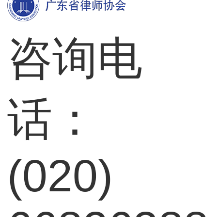
咨询电
话：
(020)