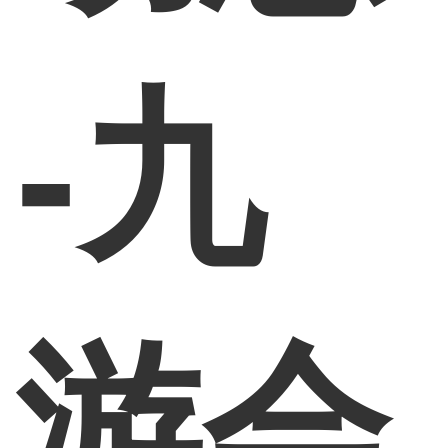
-九
游会