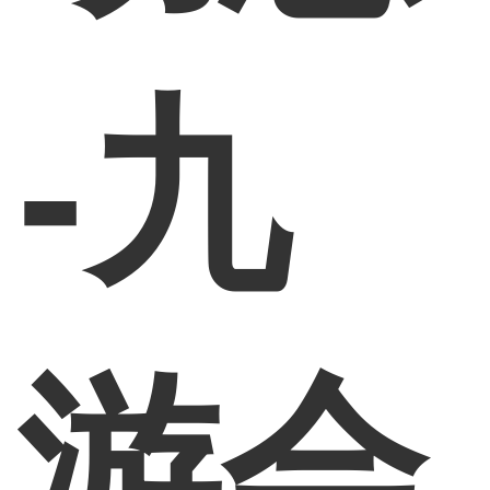
-九
游会