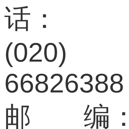
话：
(020)
66826388
邮 编