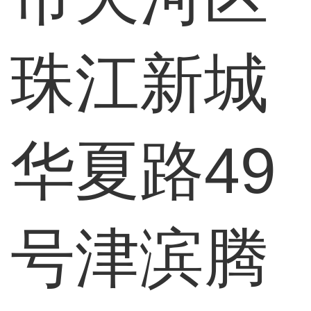
珠江新城
华夏路49
号津滨腾