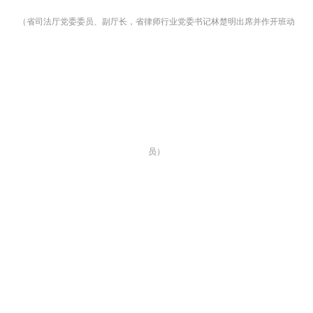
（省司法厅党委委员、副厅长，省律师行业党委书记林楚明出席并作开班动
员）