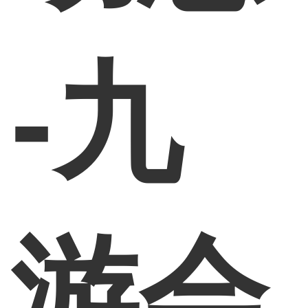
-九
游会