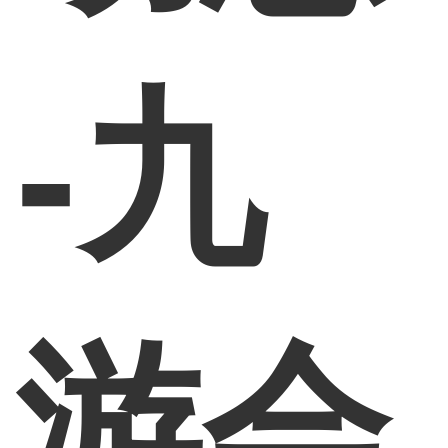
-九
游会