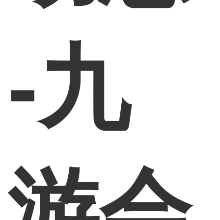
-九
游会