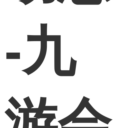
-九
游会