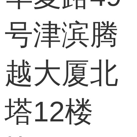
号津滨腾
越大厦北
塔12楼