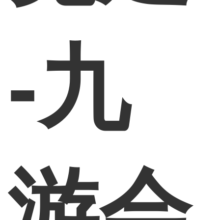
-九
游会