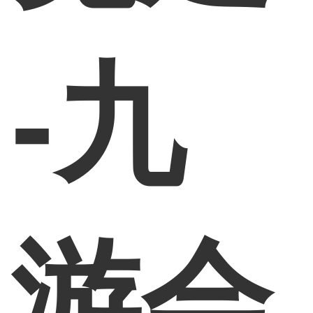
-九
游会