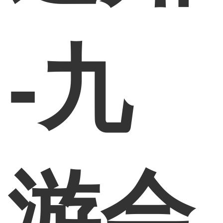
-九
游会