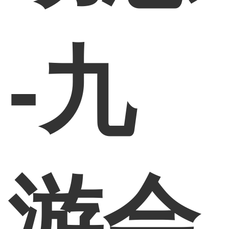
-九
游会