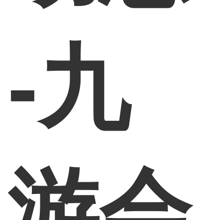
-九
游会