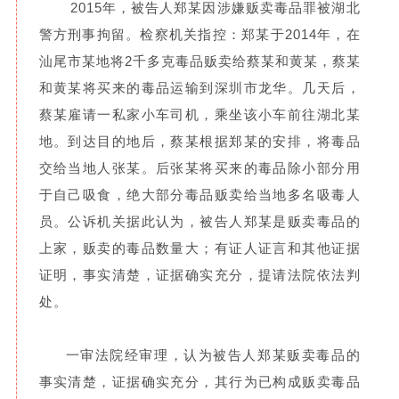
2015年，被告人郑某因涉嫌贩卖毒品罪被湖北
警方刑事拘留。检察机关指控：郑某于2014年，在
汕尾市某地将2千多克毒品贩卖给蔡某和黄某，蔡某
和黄某将买来的毒品运输到深圳市龙华。几天后，
蔡某雇请一私家小车司机，乘坐该小车前往湖北某
地。到达目的地后，蔡某根据郑某的安排，将毒品
交给当地人张某。后张某将买来的毒品除小部分用
于自己吸食，绝大部分毒品贩卖给当地多名吸毒人
员。公诉机关据此认为，被告人郑某是贩卖毒品的
上家，贩卖的毒品数量大；有证人证言和其他证据
证明，事实清楚，证据确实充分，提请法院依法判
处。
一审法院经审理，认为被告人郑某贩卖毒品的
事实清楚，证据确实充分，其行为已构成贩卖毒品