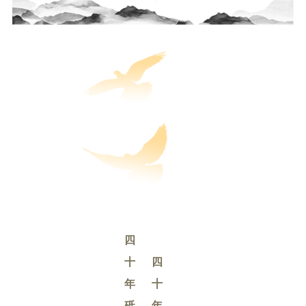
四
十
四
年
十
砥
年