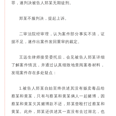
罪，遂判决被告人郑某无期徒刑。
郑某不服判决，提起上诉。
二审法院经审理，认为案件部分事实不清，证
据不足，遂作出案件发回重审的裁定。
王远生律师接受委托后，会见被告人郑某详细
了解案件情况，并通过认真细致地查阅案卷材料，
发现案件存在多处疑点：
1.被告人郑某自始至终供述其没有贩卖毒品给
蔡某和黄某，只有与蔡某和黄某俩人一起赌博，因
蔡某和黄某欠其赌博款不还，郑某曾殴打过蔡某和
黄某。
此外，郑某还供述其一直没有去过湖北，也