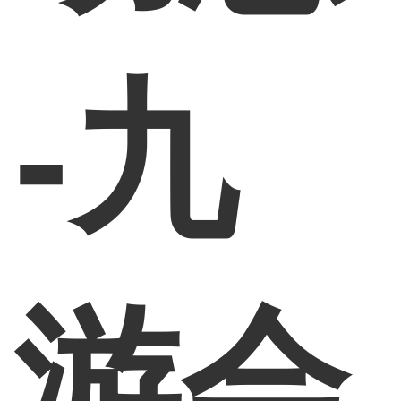
-九
游会