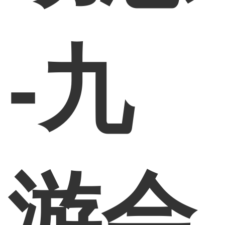
-九
游会