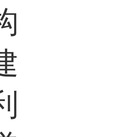
构
建
利