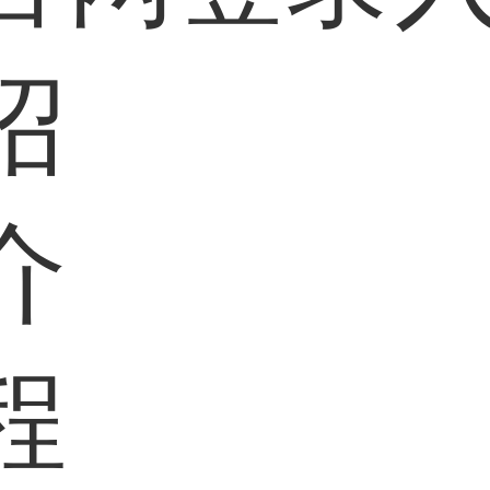
绍
介
程