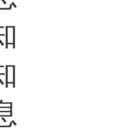
知
知
息