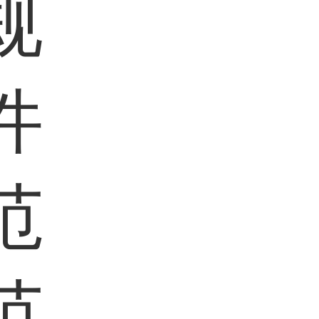
规
件
范
范