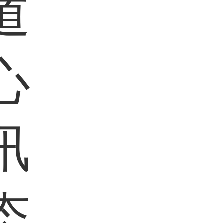
道
心
讯
态