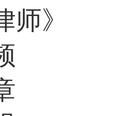
律师》
频
章