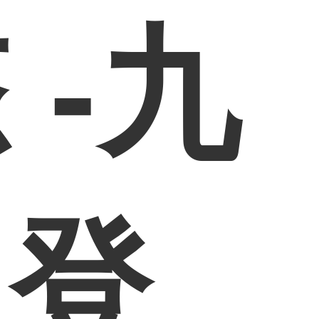
 -九
网登