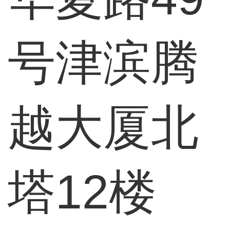
号津滨腾
越大厦北
塔12楼