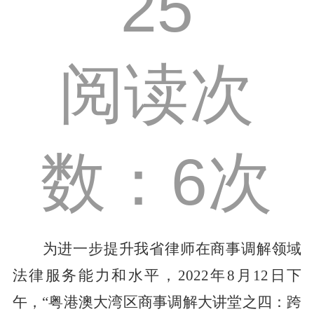
25
阅读次
数：6次
为进一步
提升
我省
律师在商事调解领域
法律
服务能力
和
水平
，
2022
年
8
月
12
日下
午，
“
粤港澳
大湾区商事调解大讲堂
之
四：
跨