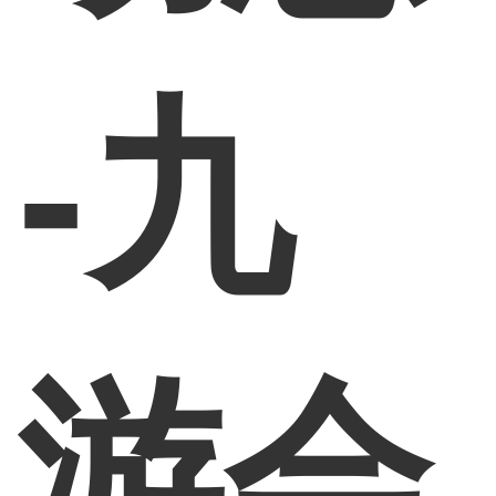
-九
游会