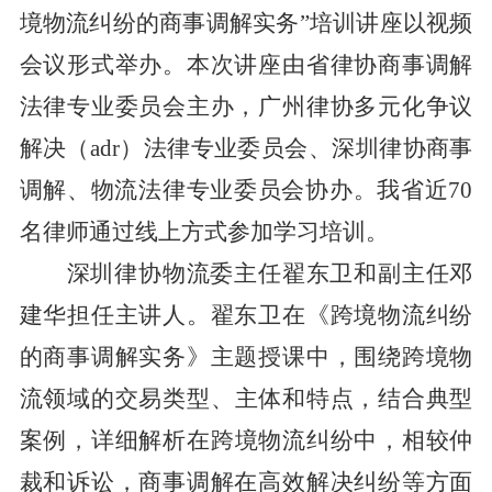
境物流纠纷的商事调解实务
”
培训
讲座以
视频
会议形式举办。
本次讲座由省律协商事调解
法律专业委员会主办，
广州律协多元化争议
解决（
adr
）法律专业委员会
、
深圳律协商事
调解、
物流法律专业委员会协办。
我省近
70
名律师通过线上方式参加学习培训。
深圳律协物流委主任翟东卫和副主任邓
建华担任主讲人。翟东卫在《
跨境物流纠纷
的商事调解
实务
》主题授课中，围绕
跨境物
流
领域
的
交易类型、主体
和
特点
，
结合典型
案例，详细
解析
在
跨境物流
纠纷
中，相较仲
裁和诉讼，商事调解在高效解决纠纷等方面