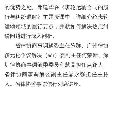
的优势之处
。
邓建华在《班轮运输合同的履
行与纠纷调解》主题授课中，详细
介绍班轮
运输领域的履行要点，
并
就
如何解决
热点纠
纷问题
进行深入剖析
。
省律协商事调解委主任陈群、广州律协
多元化争议解决（
adr
）委副主任何荣新
、
深
圳律协商事调解委委员利慧晶
担任
点评
人。
省律协商事调解委副主任廖永强担任主持
人。省律协监事陈信行列席讲座。