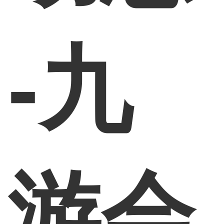
-九
游会