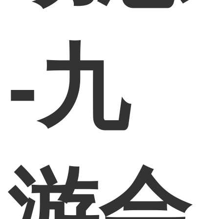
-九
游会