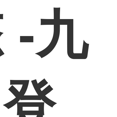
 -九
网登