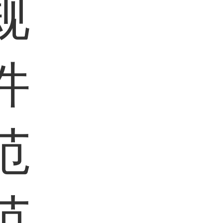
规
件
范
范