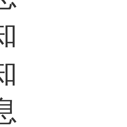
知
知
息