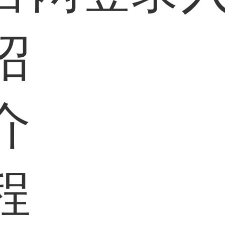
绍
介
程