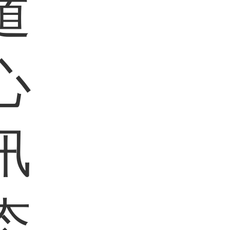
道
心
讯
态