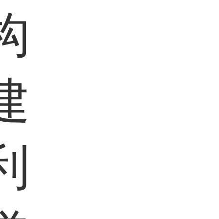
构
建
利