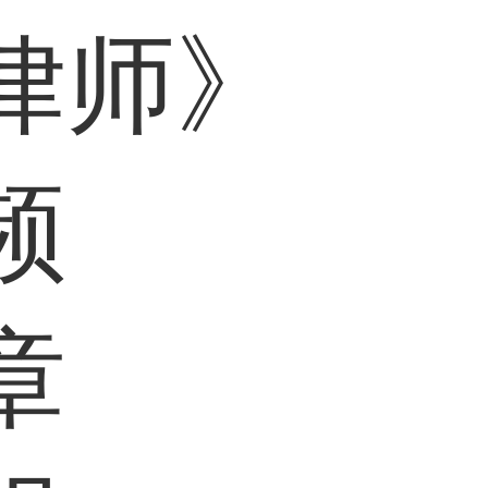
律师》
频
章