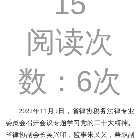
15
阅读次
数：6次
2022
年
11
月
9
日，
省律协税务法律专业
委员会
召开会议
专题
学习党的
二十大精神
。
省律协副会长
吴兴印
，监事
朱又又，兼职副