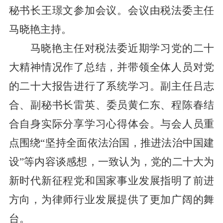
秘书长王璟文
参加
会议
。会议由税法委
主任
马晓艳
主持。
马晓艳
主任
对税法委近期学习党的二十
大精神情况作了总结，并
带领
全体人
员
对党
的
二十大
报告进行了系统学习
。
副主任吕志
合、
副
秘书长雷英、委员黄仁东、程陈春结
合自身实际
分享学习心得体会。
与会人员重
点围绕
“坚持全面依法治国，推进法治中国建
设”等内容谈感想，一致认为，
党的二十大为
新时代新征程党和国家事业发展指明了前进
方向
，
为律师
行业发展
提供了更加广阔的舞
台
。