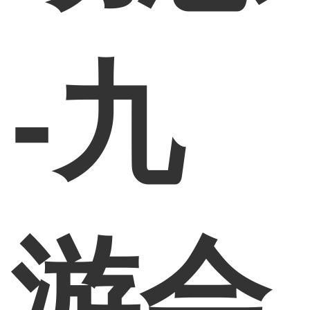
-九
游会